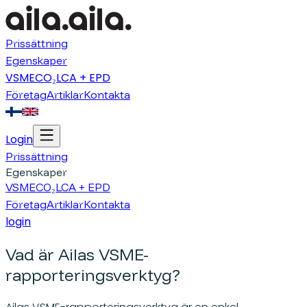
Prissättning
Egenskaper
VSME
CO₂
LCA + EPD
Företag
Artiklar
Kontakta
Login
Prissättning
Egenskaper
VSME
CO₂
LCA + EPD
Företag
Artiklar
Kontakta
login
Vad är Ailas VSME-
rapporteringsverktyg?