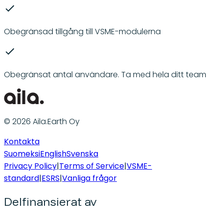
Obegränsad tillgång till VSME-modulerna
Obegränsat antal användare. Ta med hela ditt team
© 2026 Aila.Earth Oy
Kontakta
Suomeksi
English
Svenska
Privacy Policy
|
Terms of Service
|
VSME-
standard
|
ESRS
|
Vanliga frågor
Delfinansierat av