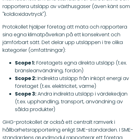
rapportera utsläpp av växthusgaser (även känt som
"koldioxidavtryck").
Protokollet hjälper företag att mäta och rapportera
sina egna klimatpåverkan på ett konsekvent och
jämförbart sätt. Det delar upp utsläppen i tre olika
kategorier (omfattningar):
Scope 1:
Företagets egna direkta utsläpp (t.ex.
bränsleanvändning, fordon)
Scope 2:
Indirekta utsläpp från inköpt energi av
företaget (t.ex. elektricitet, värme)
Scope 3:
Andra indirekta utsläpp i värdekedjan
(t.ex. upphandling, transport, användning av
sålda produkter)
GHG-protokollet är också ett centralt ramverk i
hållbarhetsrapportering enligt SME-standarden. I SME-
standardens grundmodul rapporterar ett företag