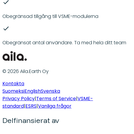
Obegränsad tillgång till VSME-modulerna
Obegränsat antal användare. Ta med hela ditt team
© 2026 Aila.Earth Oy
Kontakta
Suomeksi
English
Svenska
Privacy Policy
|
Terms of Service
|
VSME-
standard
|
ESRS
|
Vanliga frågor
Delfinansierat av