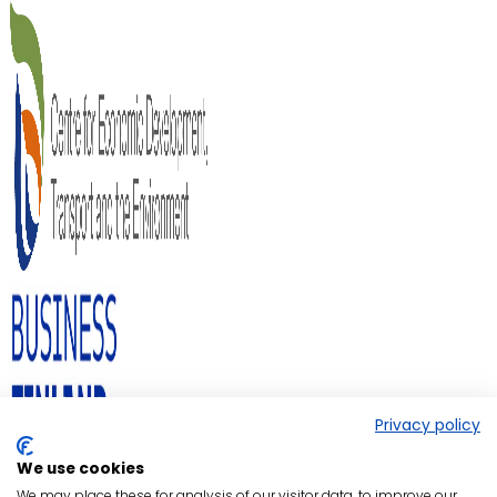
Privacy policy
We use cookies
We may place these for analysis of our visitor data, to improve our