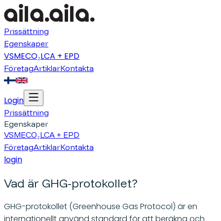
Prissättning
Egenskaper
VSME
CO₂
LCA + EPD
Företag
Artiklar
Kontakta
Login
Prissättning
Egenskaper
VSME
CO₂
LCA + EPD
Företag
Artiklar
Kontakta
login
Vad är GHG-protokollet?
GHG-protokollet (Greenhouse Gas Protocol) är en
internationellt använd standard för att beräkna och