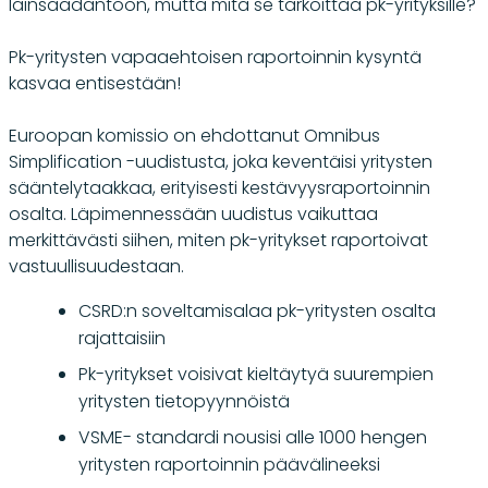
lainsäädäntöön, mutta mitä se tarkoittaa pk-yrityksille?
Pk-yritysten vapaaehtoisen raportoinnin kysyntä
kasvaa entisestään!
Euroopan komissio on ehdottanut Omnibus
Simplification -uudistusta, joka keventäisi yritysten
sääntelytaakkaa, erityisesti kestävyysraportoinnin
osalta. Läpimennessään uudistus vaikuttaa
merkittävästi siihen, miten pk-yritykset raportoivat
vastuullisuudestaan.
CSRD:n soveltamisalaa pk-yritysten osalta
rajattaisiin
Pk-yritykset voisivat kieltäytyä suurempien
yritysten tietopyynnöistä
VSME- standardi nousisi alle 1000 hengen
yritysten raportoinnin päävälineeksi