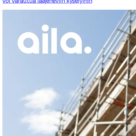
voi varautua laajeneviin kyselyihin