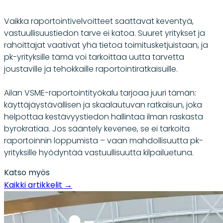
Vaikka raportointivelvoitteet saattavat keventyä,
vastuullisuustiedon tarve ei katoa. Suuret yritykset ja
rahoittajat vaativat yhä tietoa toimitusketjuistaan, ja
pk-yrityksille tämä voi tarkoittaa uutta tarvetta
joustaville ja tehokkaille raportointiratkaisuille.
Ailan VSME-raportointityökalu tarjoaa juuri tämän:
käyttäjäystävällisen ja skaalautuvan ratkaisun, joka
helpottaa kestävyystiedon hallintaa ilman raskasta
byrokratiaa. Jos sääntely kevenee, se ei tarkoita
raportoinnin loppumista – vaan mahdollisuutta pk-
yrityksille hyödyntää vastuullisuutta kilpailuetuna.
Katso myös
Kaikki artikkelit
→