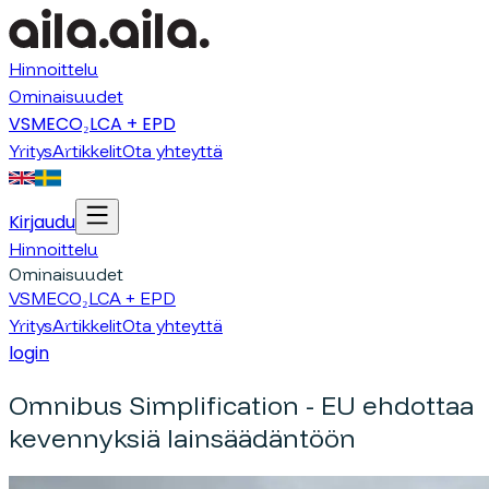
Hinnoittelu
Ominaisuudet
VSME
CO₂
LCA + EPD
Yritys
Artikkelit
Ota yhteyttä
Kirjaudu
Hinnoittelu
Ominaisuudet
VSME
CO₂
LCA + EPD
Yritys
Artikkelit
Ota yhteyttä
login
Omnibus Simplification - EU ehdottaa
kevennyksiä lainsäädäntöön