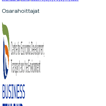
Osarahoittajat