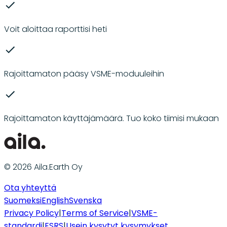
Voit aloittaa raporttisi heti
Rajoittamaton pääsy VSME-moduuleihin
Rajoittamaton käyttäjämäärä. Tuo koko tiimisi mukaan
© 2026 Aila.Earth Oy
Ota yhteyttä
Suomeksi
English
Svenska
Privacy Policy
|
Terms of Service
|
VSME-
standardi
|
ESRS
|
Usein kysytyt kysymykset