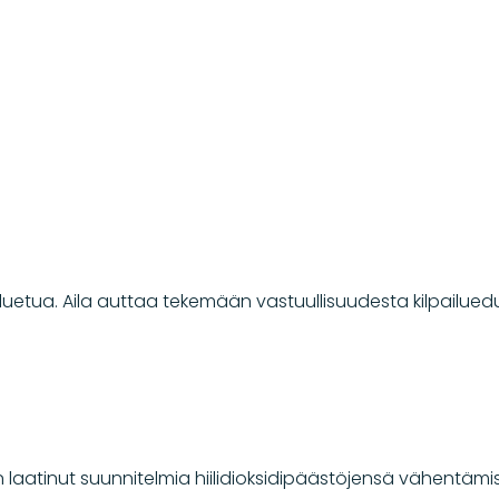
ailuetua. Aila auttaa tekemään vastuullisuudesta kilpailued
laatinut suunnitelmia hiilidioksidipäästöjensä vähentämis