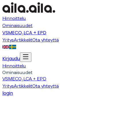
Hinnoittelu
Ominaisuudet
VSME
CO₂
LCA + EPD
Yritys
Artikkelit
Ota yhteyttä
Kirjaudu
Hinnoittelu
Ominaisuudet
VSME
CO₂
LCA + EPD
Yritys
Artikkelit
Ota yhteyttä
login