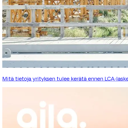
Mitä tietoja yrityksen tulee kerätä ennen LCA-lask