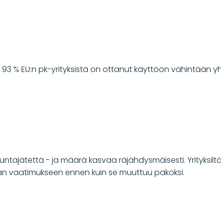
3 % EU:n pk-yrityksistä on ottanut käyttöön vähintään y
skuntajätettä - ja määrä kasvaa räjähdysmäisesti. Yrityksi
hän vaatimukseen ennen kuin se muuttuu pakoksi.