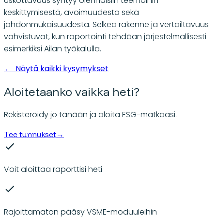
Uskottavuus syntyy olennaisiin teemoihin
keskittymisestä, avoimuudesta sekä
johdonmukaisuudesta. Selkeä rakenne ja vertailtavuus
vahvistuvat, kun raportointi tehdään järjestelmällisesti
esimerkiksi Ailan työkalulla.
←
Näytä kaikki kysymykset
Aloitetaanko vaikka heti?
Rekisteröidy jo tänään ja aloita ESG-matkaasi.
Tee tunnukset
→
Voit aloittaa raporttisi heti
Rajoittamaton pääsy VSME-moduuleihin