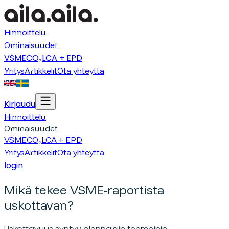
Hinnoittelu
Ominaisuudet
VSME
CO₂
LCA + EPD
Yritys
Artikkelit
Ota yhteyttä
Kirjaudu
Hinnoittelu
Ominaisuudet
VSME
CO₂
LCA + EPD
Yritys
Artikkelit
Ota yhteyttä
login
Mikä tekee VSME-raportista
uskottavan?