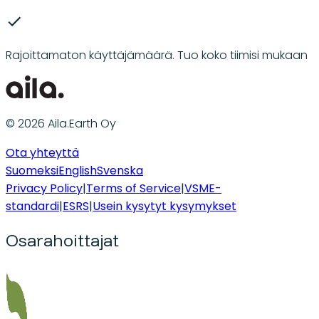
Rajoittamaton käyttäjämäärä. Tuo koko tiimisi mukaan
© 2026 Aila.Earth Oy
Ota yhteyttä
Suomeksi
English
Svenska
Privacy Policy
|
Terms of Service
|
VSME-
standardi
|
ESRS
|
Usein kysytyt kysymykset
Osarahoittajat