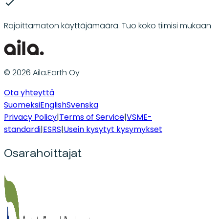
Rajoittamaton käyttäjämäärä. Tuo koko tiimisi mukaan
© 2026 Aila.Earth Oy
Ota yhteyttä
Suomeksi
English
Svenska
Privacy Policy
|
Terms of Service
|
VSME-
standardi
|
ESRS
|
Usein kysytyt kysymykset
Osarahoittajat