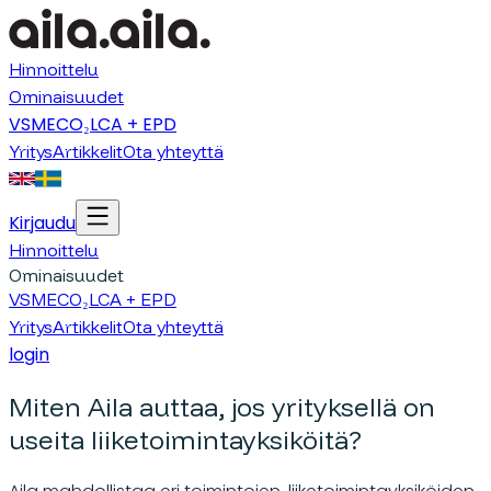
Hinnoittelu
Ominaisuudet
VSME
CO₂
LCA + EPD
Yritys
Artikkelit
Ota yhteyttä
Kirjaudu
Hinnoittelu
Ominaisuudet
VSME
CO₂
LCA + EPD
Yritys
Artikkelit
Ota yhteyttä
login
Miten Aila auttaa, jos yrityksellä on
useita liiketoimintayksiköitä?