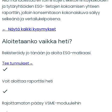
Aila mahdollistaa eri toimintojen, liiketoimintayksiköiden
ja tytäryhtiöiden ESG- tietojen kokoamisen yhteen
raporttiin, jolloin konsernitason kokonaiskuva säilyy
selkeänä ja vertailukelpoisena.
←
Näytä kaikki kysymykset
Aloitetaanko vaikka heti?
Rekisteröidy jo tänään ja aloita ESG-matkaasi.
Tee tunnukset
→
Voit aloittaa raporttisi heti
Rajoittamaton pääsy VSME-moduuleihin