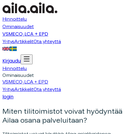
Hinnoittelu
Ominaisuudet
VSME
CO₂
LCA + EPD
Yritys
Artikkelit
Ota yhteyttä
Kirjaudu
Hinnoittelu
Ominaisuudet
VSME
CO₂
LCA + EPD
Yritys
Artikkelit
Ota yhteyttä
login
Miten tilitoimistot voivat hyödyntää
Ailaa osana palveluitaan?