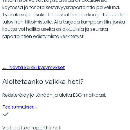
Tilitoimistot voivat käyttää Ailaa asiakkaidensa
käytössä ja tarjota kestävyysraportointia palveluna.
Työkalu sopii osaksi taloushallinnon arkea ja tuo uuden
tulovirran tilitoimistolle. Aila tarjoaa kumppanitilin, jonka
kautta voi hallita useita asiakkuuksia ja seurata
raportointien edistymistä keskitetysti.
←
Näytä kaikki kysymykset
Aloitetaanko vaikka heti?
Rekisteröidy jo tänään ja aloita ESG-matkaasi.
Tee tunnukset
→
Voit aloittaa raporttisi heti