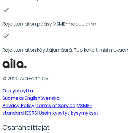
Rajoittamaton pääsy VSME-moduuleihin
Rajoittamaton käyttäjämäärä. Tuo koko tiimisi mukaan
© 2026 Aila.Earth Oy
Ota yhteyttä
Suomeksi
English
Svenska
Privacy Policy
|
Terms of Service
|
VSME-
standardi
|
ESRS
|
Usein kysytyt kysymykset
Osarahoittajat