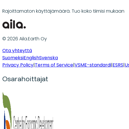
Rajoittamaton käyttäjämäärä. Tuo koko tiimisi mukaan
© 2026 Aila.Earth Oy
Ota yhteyttä
Suomeksi
English
Svenska
Privacy Policy
|
Terms of Service
|
VSME-standardi
|
ESRS
|
U
Osarahoittajat