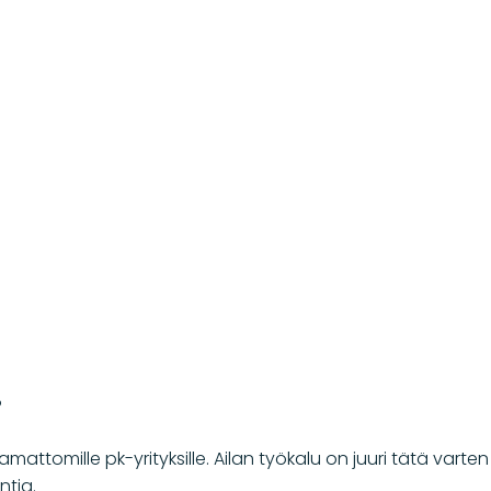
?
aamattomille pk-yrityksille. Ailan työkalu on juuri tätä vart
ntia.