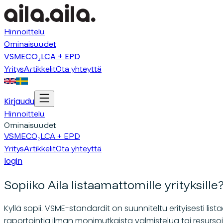
Hinnoittelu
Ominaisuudet
VSME
CO₂
LCA + EPD
Yritys
Artikkelit
Ota yhteyttä
Kirjaudu
Hinnoittelu
Ominaisuudet
VSME
CO₂
LCA + EPD
Yritys
Artikkelit
Ota yhteyttä
login
Sopiiko Aila listaamattomille yrityksille
Kyllä sopii. VSME-standardit on suunniteltu erityisesti list
raportointia ilman monimutkaista valmistelua tai resursoi