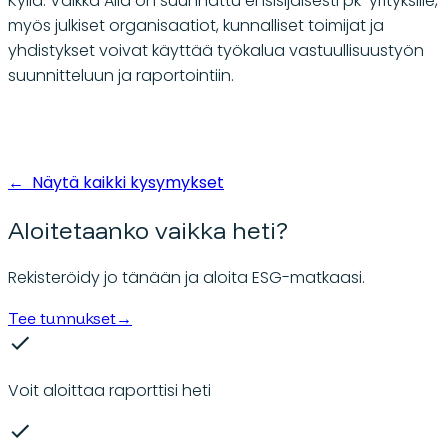
Kyllä. Vaikka Aila on suunnattu ensisijaisesti pk-yrityksille,
myös julkiset organisaatiot, kunnalliset toimijat ja
yhdistykset voivat käyttää työkalua vastuullisuustyön
suunnitteluun ja raportointiin.
←
Näytä kaikki kysymykset
Aloitetaanko vaikka heti?
Rekisteröidy jo tänään ja aloita ESG-matkaasi.
Tee tunnukset
→
Voit aloittaa raporttisi heti