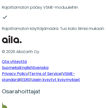
Rajoittamaton pääsy VSME-moduuleihin
Rajoittamaton käyttäjämäärä. Tuo koko tiimisi mukaan
© 2026 Aila.Earth Oy
Ota yhteyttä
Suomeksi
English
Svenska
Privacy Policy
|
Terms of Service
|
VSME-
standardi
|
ESRS
|
Usein kysytyt kysymykset
Osarahoittajat