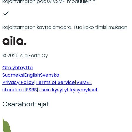
Rajoittamaton pääsy VSME-moduuleihin
Rajoittamaton käyttäjämäärä. Tuo koko tiimisi mukaan
© 2026 Aila.Earth Oy
Ota yhteyttä
Suomeksi
English
Svenska
Privacy Policy
|
Terms of Service
|
VSME-
standardi
|
ESRS
|
Usein kysytyt kysymykset
Osarahoittajat