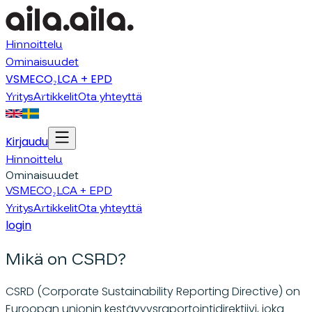
Hinnoittelu
Ominaisuudet
VSME
CO₂
LCA + EPD
Yritys
Artikkelit
Ota yhteyttä
Kirjaudu
Hinnoittelu
Ominaisuudet
VSME
CO₂
LCA + EPD
Yritys
Artikkelit
Ota yhteyttä
login
Mikä on CSRD?
CSRD (Corporate Sustainability Reporting Directive) on
Euroopan unionin kestävyysraportointidirektiivi, joka