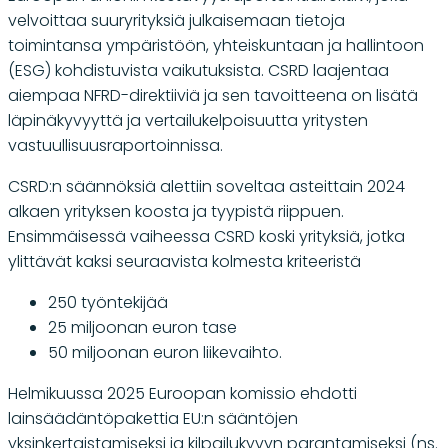
velvoittaa suuryrityksiä julkaisemaan tietoja
toimintansa ympäristöön, yhteiskuntaan ja hallintoon
(ESG) kohdistuvista vaikutuksista. CSRD laajentaa
aiempaa NFRD-direktiiviä ja sen tavoitteena on lisätä
läpinäkyvyyttä ja vertailukelpoisuutta yritysten
vastuullisuusraportoinnissa.
CSRD:n säännöksiä alettiin soveltaa asteittain 2024
alkaen yrityksen koosta ja tyypistä riippuen.
Ensimmäisessä vaiheessa CSRD koski yrityksiä, jotka
ylittävät kaksi seuraavista kolmesta kriteeristä
250 työntekijää
25 miljoonan euron tase
50 miljoonan euron liikevaihto.
Helmikuussa 2025 Euroopan komissio ehdotti
lainsäädäntöpakettia EU:n sääntöjen
yksinkertaistamiseksi ja kilpailukyvyn parantamiseksi (ns.