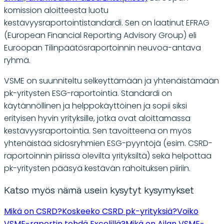
komission aloitteesta luotu
kestävyysraportointistandardi. Sen on laatinut EFRAG
(European Financial Reporting Advisory Group) eli
Euroopan Tilinpäätösraportoinnin neuvoa-antava
ryhmä.
VSME on suunniteltu selkeyttämään ja yhtenäistämään
pk-yritysten ESG-raportointia. Standardi on
käytännöllinen ja helppokäyttöinen ja sopii siksi
erityisen hyvin yrityksille, jotka ovat aloittamassa
kestävyysraportointia. Sen tavoitteena on myös
yhtenäistää sidosryhmien ESG-pyyntöjä (esim. CSRD-
raportoinnin piirissä olevilta yrityksiltä) sekä helpottaa
pk-yritysten pääsyä kestävän rahoituksen piiriin.
Katso myös nämä usein kysytyt kysymykset
Mikä on CSRD?
Koskeeko CSRD pk-yrityksiä?
Voiko
VSME-raportin tehdä Excelillä?
Mikä on Ailan VSME-