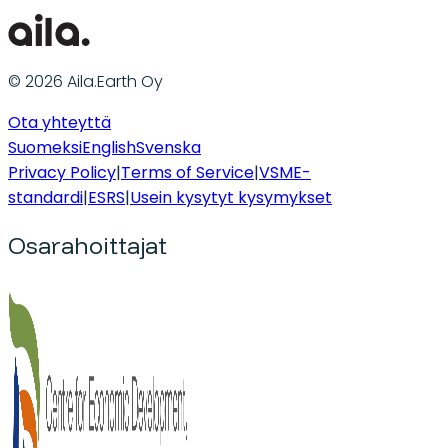
© 2026 Aila.Earth Oy
Ota yhteyttä
Suomeksi
English
Svenska
Privacy Policy
|
Terms of Service
|
VSME-
standardi
|
ESRS
|
Usein kysytyt kysymykset
Osarahoittajat