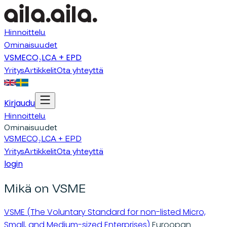
Hinnoittelu
Ominaisuudet
VSME
CO₂
LCA + EPD
Yritys
Artikkelit
Ota yhteyttä
Kirjaudu
Hinnoittelu
Ominaisuudet
VSME
CO₂
LCA + EPD
Yritys
Artikkelit
Ota yhteyttä
login
Mikä on VSME
VSME (The Voluntary Standard for non-listed Micro,
Small, and Medium-sized Enterprises)
Euroopan