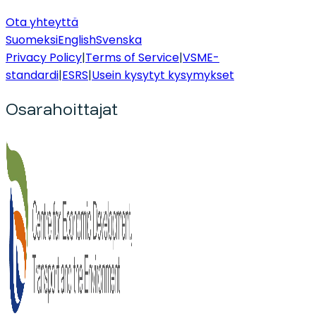
Ota yhteyttä
Suomeksi
English
Svenska
Privacy Policy
|
Terms of Service
|
VSME-
standardi
|
ESRS
|
Usein kysytyt kysymykset
Osarahoittajat