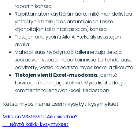
raportin kanssa.
Rajoittamaton käyttäjämäärä, mikä mahdollistaa
yhteistyön tiimin ja asiantuntijoiden (esim.
kirjanpitäjän tai tilintarkastajan) kanssa
Tietojen analysointi Aila AI -tekoälyavustajan
avulla
Mahdollisuus hyödyntää tallennettuja tietoja
seuraavan vuoden raportoinnissa tai tehdä uusi,
päivitetty, versio raportista myös keskellä tilikautta.
Tietojen vienti Excel-muodossa
, jos niitä
tarvitaan muihin järjestelmiin. Myös lisätiedot ja
kommentit tallentuvat Excel-tiedostoon
Katso myös nämä usein kysytyt kysymykset
Mikä on VSME
Mitä Aila sisältää?
←
Näytä kaikki kysymykset