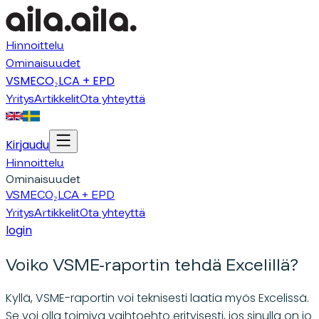
Hinnoittelu
Ominaisuudet
VSME
CO₂
LCA + EPD
Yritys
Artikkelit
Ota yhteyttä
Kirjaudu
Hinnoittelu
Ominaisuudet
VSME
CO₂
LCA + EPD
Yritys
Artikkelit
Ota yhteyttä
login
Voiko VSME-raportin tehdä Excelillä?
Kyllä, VSME-raportin voi teknisesti laatia myös Excelissä.
Se voi olla toimiva vaihtoehto erityisesti, jos sinulla on jo