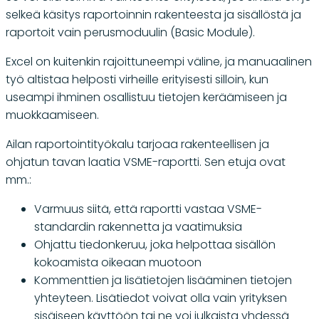
selkeä käsitys raportoinnin rakenteesta ja sisällöstä ja
raportoit vain perusmoduulin (Basic Module).
Excel on kuitenkin rajoittuneempi väline, ja manuaalinen
työ altistaa helposti virheille erityisesti silloin, kun
useampi ihminen osallistuu tietojen keräämiseen ja
muokkaamiseen.
Ailan raportointityökalu tarjoaa rakenteellisen ja
ohjatun tavan laatia VSME-raportti. Sen etuja ovat
mm.:
Varmuus siitä, että raportti vastaa VSME-
standardin rakennetta ja vaatimuksia
Ohjattu tiedonkeruu, joka helpottaa sisällön
kokoamista oikeaan muotoon
Kommenttien ja lisätietojen lisääminen tietojen
yhteyteen. Lisätiedot voivat olla vain yrityksen
sisäiseen käyttöön tai ne voi julkaista yhdessä