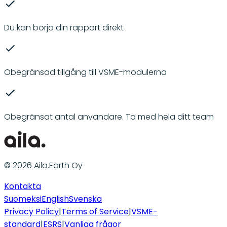
Du kan börja din rapport direkt
Obegränsad tillgång till VSME-modulerna
Obegränsat antal användare. Ta med hela ditt team
© 2026 Aila.Earth Oy
Kontakta
Suomeksi
English
Svenska
Privacy Policy
|
Terms of Service
|
VSME-
standard
|
ESRS
|
Vanliga frågor