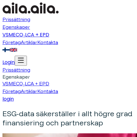
Prissättning
Egenskaper
VSME
CO₂
LCA + EPD
Företag
Artiklar
Kontakta
Login
Prissättning
Egenskaper
VSME
CO₂
LCA + EPD
Företag
Artiklar
Kontakta
login
ESG-data säkerställer i allt högre grad
finansiering och partnerskap