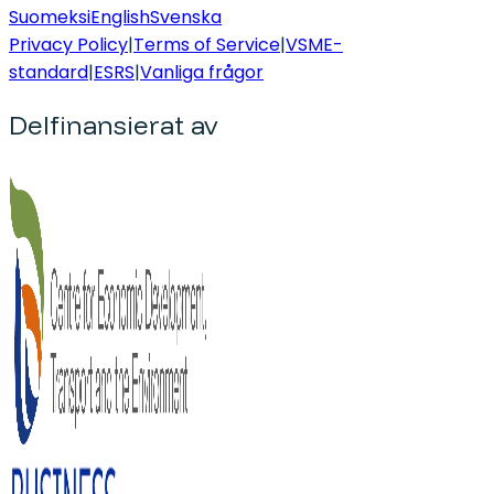
Suomeksi
English
Svenska
Privacy Policy
|
Terms of Service
|
VSME-
standard
|
ESRS
|
Vanliga frågor
Delfinansierat av