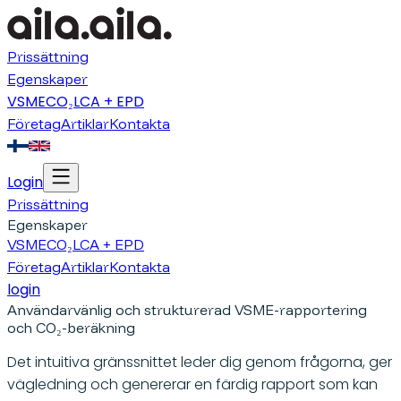
Prissättning
Egenskaper
VSME
CO₂
LCA + EPD
Företag
Artiklar
Kontakta
Login
Prissättning
Egenskaper
VSME
CO₂
LCA + EPD
Företag
Artiklar
Kontakta
login
Användarvänlig och strukturerad VSME-rapportering
och CO₂-beräkning
Det intuitiva gränssnittet leder dig genom frågorna, ger
vägledning och genererar en färdig rapport som kan