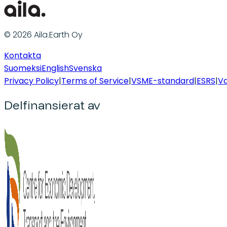
© 2026 Aila.Earth Oy
Kontakta
Suomeksi
English
Svenska
Privacy Policy
|
Terms of Service
|
VSME-standard
|
ESRS
|
Va
Delfinansierat av