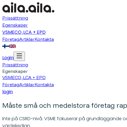
Prissättning
Egenskaper
VSME
CO₂
LCA + EPD
Företag
Artiklar
Kontakta
Login
Prissättning
Egenskaper
VSME
CO₂
LCA + EPD
Företag
Artiklar
Kontakta
login
Måste små och medelstora företag rap
Inte på CSRD-nivå. VSME fokuserar på grundläggande och
värdekedjan.