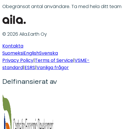
Obegränsat antal användare. Ta med hela ditt team
© 2026 Aila.Earth Oy
Kontakta
Suomeksi
English
Svenska
Privacy Policy
|
Terms of Service
|
VSME-
standard
|
ESRS
|
Vanliga frågor
Delfinansierat av