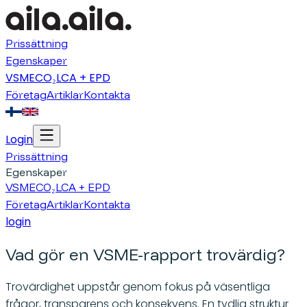
Prissättning
Egenskaper
VSME
CO₂
LCA + EPD
Företag
Artiklar
Kontakta
Login
Prissättning
Egenskaper
VSME
CO₂
LCA + EPD
Företag
Artiklar
Kontakta
login
Vad gör en VSME-rapport trovärdig?
Trovärdighet uppstår genom fokus på väsentliga
frågor, transparens och konsekvens. En tydlig struktur